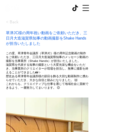
< Back
草津JC様の周年祝い動画をご依頼いただき、三
日月大造滋賀県知事の動画撮影をShake Hands
が担当いたしました
この度、草津青年会議所（草津JC）様の周年記念動画の制作
をご依頼いただき、三日月大造滋賀県知事のメッセージ動画の
撮影を当事業所（Shake Hands）が担当いたしました。
滋賀県を代表する知事の撮影という大変光栄な機会をいただ
き、当事業所のクリエイターが現場を担当し、無事に撮影を終
えることができました📸✨
歴史ある草津青年会議所様の節目を飾る大切な動画制作に携わ
らせていただき、大きな自信と励みになりました。 🙌
これからも、クリエイティブな仕事を通じて地域社会に貢献で
きるよう、一層努力してまいります。 😊