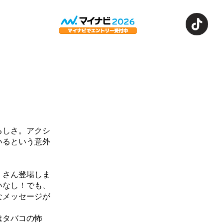
募する
ろしさ。アクシ
いるという意外
くさん登場しま
いなし！でも、
なメッセージが
はタバコの怖