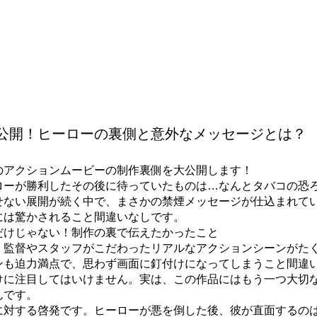
応
お仕事の紹介
いろんな働き方
お問い合わせ
公開！ヒーローの裏側と意外なメッセージとは？
のアクションムービーの制作裏側を大公開します！
ローが勝利したその後に待っていたものは…なんとタバコの恐
せない展開が続く中で、まさかの禁煙メッセージが仕込まれて
には驚かされること間違いなしです。
だけじゃない！制作の裏で伝えたかったこと
、監督やスタッフがこだわったリアルなアクションシーンがた
ンも迫力満点で、思わず画面に釘付けになってしまうこと間違
けに注目してはいけません。実は、この作品にはもう一つ大切
んです。
に対する啓発です。ヒーローが悪を倒した後、彼が直面するの