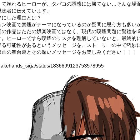
くて頼れるヒーローが、タバコの誘惑には勝てない…そんな場
視聴者に伝えています。
マにした理由とは？
ョン映画で禁煙がテーマになっているのか疑問に思う方も多い
回の作品はただの娯楽映画ではなく、現代の喫煙問題に警鐘を
す。ヒーローですら喫煙のリスクを理解していないと、最終的
陥る可能性があるというメッセージを、ストーリーの中で巧妙
映画の舞台裏とその深いメッセージをお楽しみください！！！
/shakehands_siga/status/1836699123753578955