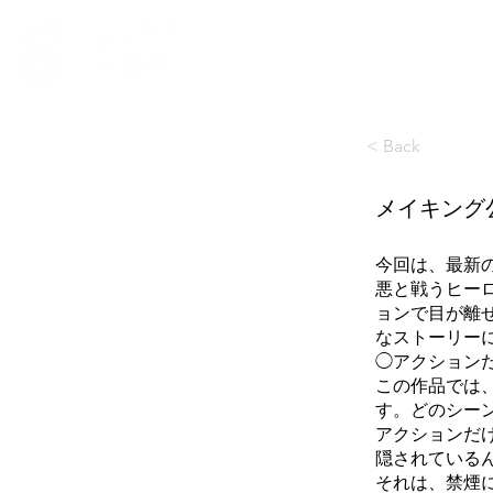
ふくろうについて
働く環境
< Back
メイキング
今回は、最新
悪と戦うヒー
ョンで目が離
なストーリー
◯アクション
この作品では
す。どのシー
アクションだ
隠されている
それは、禁煙