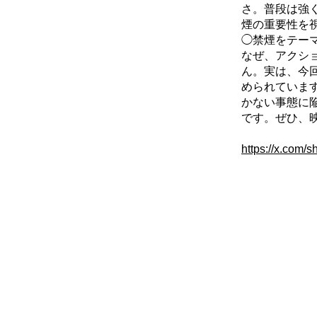
さ。普段は強
煙の重要性を
◯禁煙をテー
なぜ、アクシ
ん。実は、今
められていま
かない事態に
です。ぜひ、
https://x.com