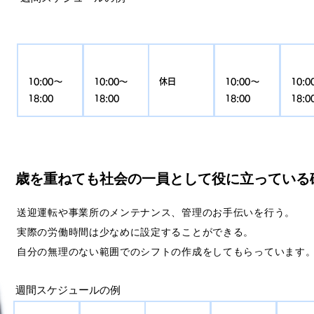
​月
​火
水
木
10:00〜
10:00〜
休日
10:00〜
10:0
18:00
18:00
18:00
18:0
歳を重ねても社会の一員として役に立っている
送迎運転や事業所のメンテナンス、管理のお手伝いを行う。
実際の労働時間は少なめに設定することができる。
​自分の無理のない範囲でのシフトの作成をしてもらっています
週間スケジュールの例
​月
​火
水
木
金