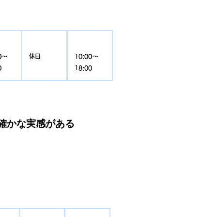
金
土
日
0〜
休日
10:00〜
0
18:00
確かな実感がある
。
土
日