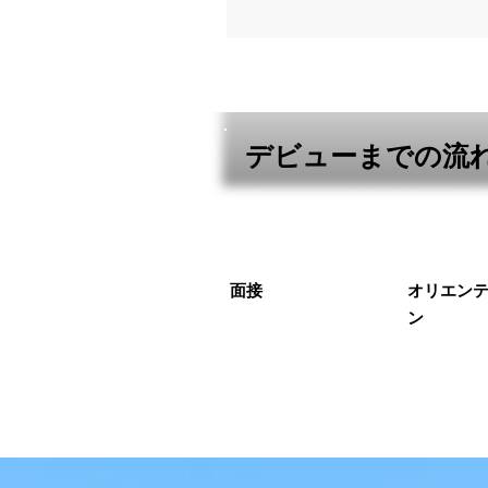
デビューまでの流
​面接
​オリエン
ン