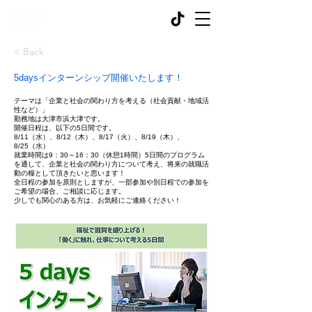
< Back
5daysインターンシップ開催いたします！
テーマは「企業と社会の関わり方を考える（社会貢献・地域活
性など）」
勤務地は大津市浜大津です。
開催日程は、以下の5日間です。
8/11（水）、8/12（木）、8/17（火）、8/19（木）、
8/25（水）
就業時間は9：30～16：30（休憩1時間）5日間のプログラム
を通して、企業と社会の関わり方について考え、将来の就職活
動の糧として頂きたいと思います！
全日程の参加を原則としますが、一部参加や別日程での参加を
ご希望の場合、ご相談に応じます。
少しでも関心のある方は、お気軽にご連絡ください！