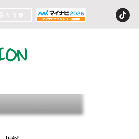
募する
ION